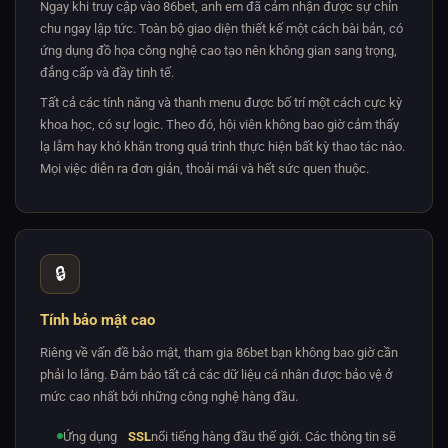
Ngay khi truy cập vào 86bet, anh em đã cảm nhận được sự chỉn
chu ngay lập tức. Toàn bộ giao diện thiết kế một cách bài bản, có
ứng dụng đồ họa công nghệ cao tạo nên không gian sang trọng,
đẳng cấp và đầy tinh tế.
Tất cả các tính năng và thanh menu được bố trí một cách cực kỳ
khoa học, có sự logic. Theo đó, hội viên không bao giờ cảm thấy
lạ lẫm hay khó khăn trong quá trình thực hiện bất kỳ thao tác nào.
Mọi việc diễn ra đơn giản, thoải mái và hết sức quen thuộc.
🔒
Tính bảo mật cao
Riêng về vấn đề bảo mật, tham gia 86bet bạn không bao giờ cần
phải lo lắng. Đảm bảo tất cả các dữ liệu cá nhân được bảo vệ ở
mức cao nhất bởi những công nghệ hàng đầu.
Ứng dụng
SSL
nổi tiếng hàng đầu thế giới. Các thông tin sẽ