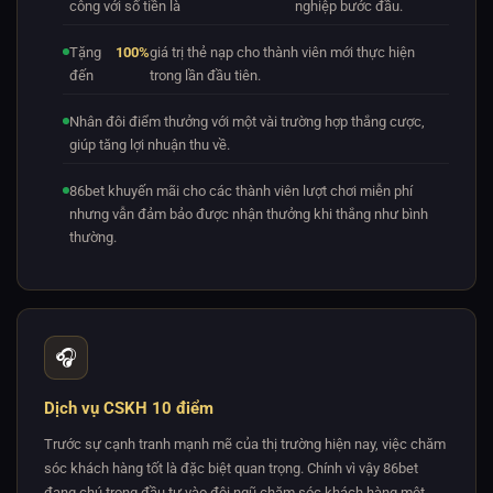
công với số tiền là
nghiệp bước đầu.
Tặng
100%
giá trị thẻ nạp cho thành viên mới thực hiện
đến
trong lần đầu tiên.
Nhân đôi điểm thưởng với một vài trường hợp thắng cược,
giúp tăng lợi nhuận thu về.
86bet khuyến mãi cho các thành viên lượt chơi miễn phí
nhưng vẫn đảm bảo được nhận thưởng khi thắng như bình
thường.
🎧
Dịch vụ CSKH 10 điểm
Trước sự cạnh tranh mạnh mẽ của thị trường hiện nay, việc chăm
sóc khách hàng tốt là đặc biệt quan trọng. Chính vì vậy 86bet
đang chú trọng đầu tư vào đội ngũ chăm sóc khách hàng một