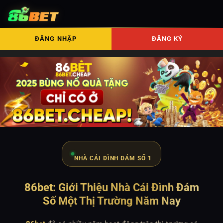
ĐĂNG NHẬP
ĐĂNG KÝ
Bỏ
qua
nội
dung
NHÀ CÁI ĐÌNH ĐÁM SỐ 1
86bet: Giới Thiệu Nhà Cái Đình Đám
Số Một Thị Trường Năm Nay