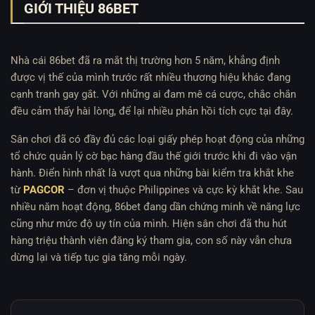
GIỚI THIỆU 86BET
Nhà cái 86bet đã ra mắt thị trường hơn 5 năm, khẳng định
được vị thế của mình trước rất nhiều thương hiệu khác đang
cạnh tranh gay gắt. Với những ai đam mê cá cược, chắc chắn
đều cảm thấy hài lòng, để lại nhiều phản hồi tích cực tại đây.
Sân chơi đã có đầy đủ các loại giấy phép hoạt động của những
tổ chức quản lý cờ bạc hàng đầu thế giới trước khi đi vào vận
hành. Điển hình nhất là vượt qua những bài kiểm tra khắt khe
từ
PAGCOR
– đơn vị thuộc Philippines và cực kỳ khắt khe. Sau
nhiều năm hoạt động, 86bet đang dần chứng minh về năng lực
cũng như mức độ uy tín của mình. Hiện sân chơi đã thu hút
hàng triệu thành viên đăng ký tham gia, con số này vẫn chưa
dừng lại và tiếp tục gia tăng mỗi ngày.